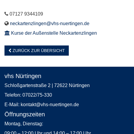
Telefon
07127 9344109
E-
neckartenzlingen@vhs-nuertingen.de
Mail
Kurse der Außenstelle Neckartenzlingen
ZURÜCK ZUR ÜBERSICHT
vhs Nürtingen
Schloßgartenstraße 2 | 72622 Nürtingen
Telefon:
07022/75-330
E-Mail:
kontakt
@vhs-nuertingen.de
Öffnungszeiten
Montag, Dienstag:
09:00 – 12:00 Uhr und 14:00 – 17:00 Uhr