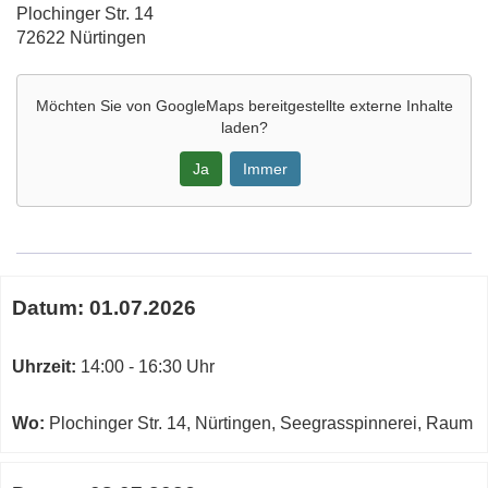
Adresse:
Plochinger Str. 14
72622 Nürtingen
Möchten Sie von
GoogleMaps
bereitgestellte externe Inhalte
laden?
Ja
Immer
Google-
Maps
Karte
Termine
von
Datum:
01.07.2026
zum
Nürtingen,
diesen
Seegrasspinnerei,
Kurs
Uhrzeit:
14:00 - 16:30 Uhr
Raum
in
neuem
Wo:
Plochinger Str. 14, Nürtingen, Seegrasspinnerei, Raum
Fenster
öffnen