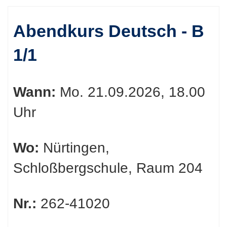
Kursübersicht.
Abendkurs Deutsch - B
Tabellenüberschriften
1/1
können
sortiert
Wann:
Mo.
21.09.2026, 18.00
werden.
Uhr
Wo:
Nürtingen,
Schloßbergschule, Raum 204
Nr.:
262-41020