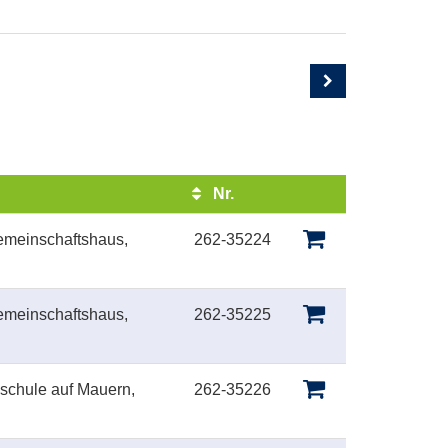
Nr.
Kursstatus
emeinschaftshaus,
262-35224
emeinschaftshaus,
262-35225
schule auf Mauern,
262-35226