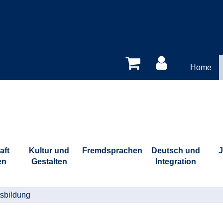
Home
aft
Kultur und
Fremdsprachen
Deutsch und
J
en
Gestalten
Integration
sbildung