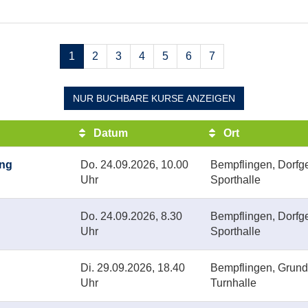
Seiten
1
2
3
4
5
6
7
blättern
NUR BUCHBARE
KURSE ANZEIGEN
Datum
Ort
ong
Do.
24.09.2026, 10.00
Bempflingen, Dorfg
Uhr
Sporthalle
Do.
24.09.2026, 8.30
Bempflingen, Dorfg
Uhr
Sporthalle
Di.
29.09.2026, 18.40
Bempflingen, Grund
Uhr
Turnhalle