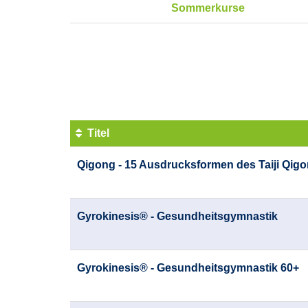
Sommerkurse
Seite
1
von
14
Titel
Kursübersicht.
Qigong - 15 Ausdrucksformen des Taiji Qig
Tabellenüberschriften
können
sortiert
werden.
Gyrokinesis® - Gesundheitsgymnastik
Gyrokinesis® - Gesundheitsgymnastik 60+