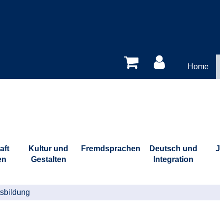
Home
aft
Kultur und
Fremdsprachen
Deutsch und
J
en
Gestalten
Integration
sbildung