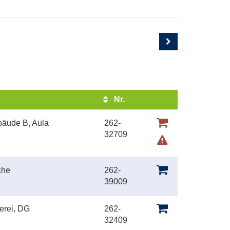
Nr.
Kursstatus
bäude B, Aula
262-
32709
che
262-
39009
erei, DG
262-
32409