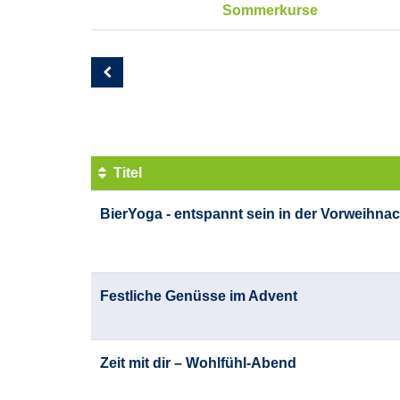
Sommerkurse
Seite
13
von
14
Titel
Kursübersicht.
BierYoga - entspannt sein in der Vorweihnac
Tabellenüberschriften
können
sortiert
werden.
Festliche Genüsse im Advent
Zeit mit dir – Wohlfühl-Abend