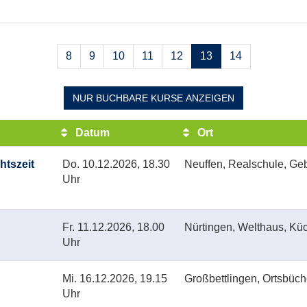
Seiten
8
9
10
11
12
13
14
blättern
NUR BUCHBARE
KURSE ANZEIGEN
Datum
Ort
htszeit
Do.
10.12.2026, 18.30
Neuffen, Realschule, Ge
Uhr
Fr.
11.12.2026, 18.00
Nürtingen, Welthaus, Kü
Uhr
Mi.
16.12.2026, 19.15
Großbettlingen, Ortsbüch
Uhr