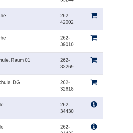
che
262-
42002
che
262-
39010
chule, Raum 01
262-
33269
chule, DG
262-
32618
le
262-
34430
le
262-