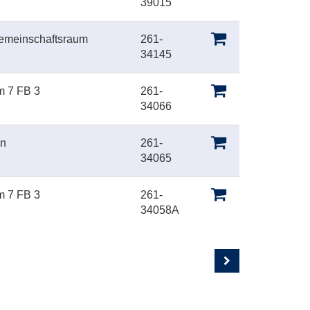
39015
Gemeinschaftsraum
261-
34145
m 7 FB 3
261-
34066
on
261-
34065
m 7 FB 3
261-
34058A