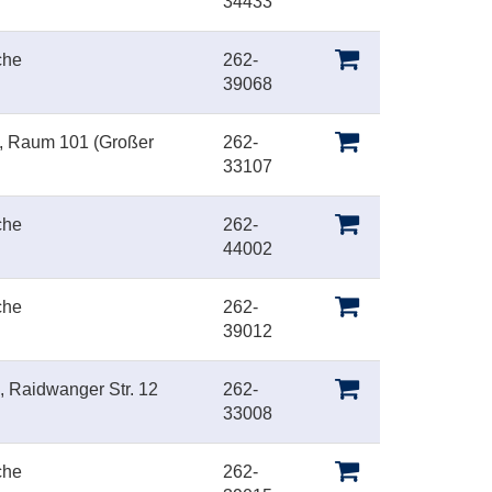
34433
che
262-
39068
s, Raum 101 (Großer
262-
33107
che
262-
44002
che
262-
39012
 Raidwanger Str. 12
262-
33008
che
262-