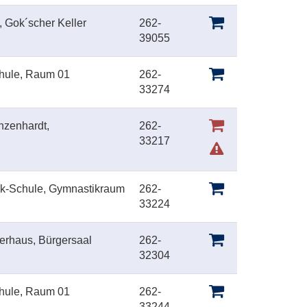
, Gok´scher Keller
262-
39055
chule, Raum 01
262-
33274
nzenhardt,
262-
33217
ück-Schule, Gymnastikraum
262-
33224
erhaus, Bürgersaal
262-
32304
chule, Raum 01
262-
33244