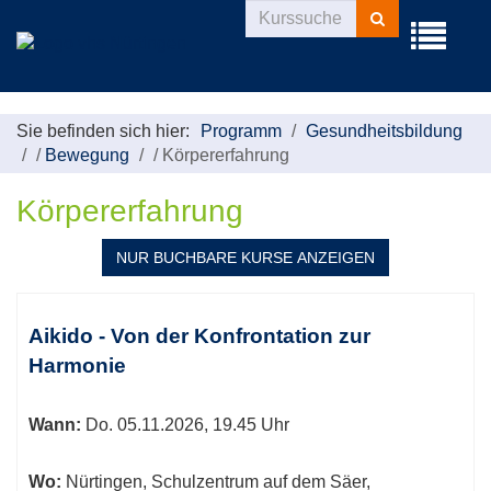
Kurse
Menü
suchen
aufklappe
Sie befinden sich hier:
Programm
Gesundheitsbildung
/
Bewegung
/
Körpererfahrung
Körpererfahrung
NUR BUCHBARE
KURSE ANZEIGEN
Kursübersicht.
Tabellenüberschriften
Aikido - Von der Konfrontation zur
können
Harmonie
sortiert
werden.
Wann:
Do.
05.11.2026, 19.45 Uhr
Wo:
Nürtingen, Schulzentrum auf dem Säer,