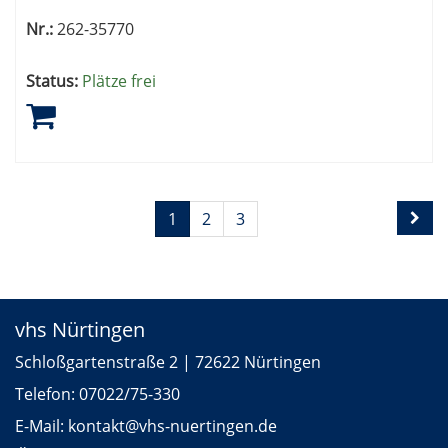
Nr.:
262-35770
Status:
Plätze frei
Seite
Seiten
1
2
3
1
blättern
von
3
vhs Nürtingen
Schloßgartenstraße 2 | 72622 Nürtingen
Telefon:
07022/75-330
E-Mail:
kontakt
@vhs-nuertingen.de