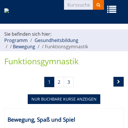
Kurse
Menü
suchen
aufklapp
Sie befinden sich hier:
Programm
Gesundheitsbildung
/
Bewegung
/
Funktionsgymnastik
Funktionsgymnastik
Seite
Seiten
1
2
3
1
blättern
von
3
NUR BUCHBARE
KURSE ANZEIGEN
Kursübersicht.
Tabellenüberschriften
Bewegung, Spaß und Spiel
können