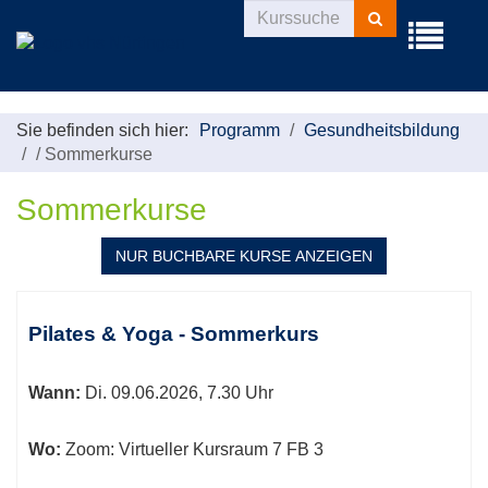
Kurse
Menü
suchen
aufklappe
Sie befinden sich hier:
Programm
Gesundheitsbildung
/
Sommerkurse
Sommerkurse
NUR BUCHBARE
KURSE ANZEIGEN
Kursübersicht.
Tabellenüberschriften
Pilates & Yoga - Sommerkurs
können
sortiert
Wann:
Di.
09.06.2026, 7.30 Uhr
werden.
Wo:
Zoom: Virtueller Kursraum 7 FB 3