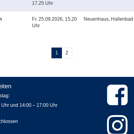
17.25 Uhr
n
Fr.
25.09.2026, 15.20
Neuenhaus, Hallenbad
Uhr
Seiten
1
2
blättern
iten
Dienstag:
0 Uhr und 14:00 – 17:00 Uhr
chlossen
rstag: