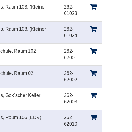
us, Raum 103, (Kleiner
262-
61023
us, Raum 103, (Kleiner
262-
61024
schule, Raum 102
262-
62001
schule, Raum 02
262-
62002
s, Gok´scher Keller
262-
62003
aus, Raum 106 (EDV)
262-
62010