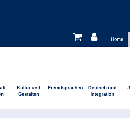
Home
aft
Kultur und
Fremdsprachen
Deutsch und
J
en
Gestalten
Integration