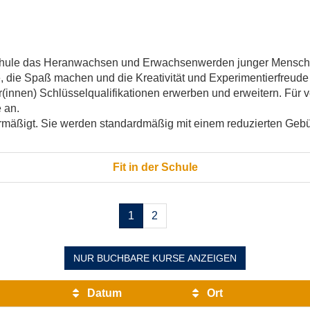
hschule das Heranwachsen und Erwachsenwerden junger Mensche
, die Spaß machen und die Kreativität und Experimentierfreude 
er(innen) Schlüsselqualifikationen erwerben und erweitern. Für 
 an.
ermäßigt. Sie werden standardmäßig mit einem reduzierten Geb
Fit in der Schule
Seiten
1
2
blättern
NUR BUCHBARE
KURSE ANZEIGEN
Datum
Ort