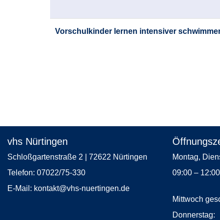
Vorschulkinder lernen intensiver schwimme
Seite
1
von
2
vhs Nürtingen
Öffnungsze
Schloßgartenstraße 2 | 72622 Nürtingen
Montag, 
Telefon:
07022/75-330
09:00 – 12:0
E-Mail:
kontakt
@vhs-nuertingen.de
Mittwoch ges
Donne