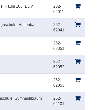
aus, Raum 106 (EDV)
262-
62011
nghschule, Hallenbad
262-
62041
262-
62051
262-
62052
262-
62053
hschule, Gymnastikraum
262-
62101