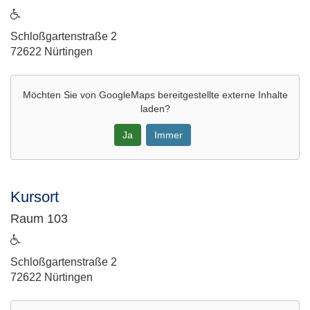
Zoom:
ist
Virtueller
barrierefrei
Adresse:
Schloßgartenstraße 2
Kursraum
72622 Nürtingen
5
in
neuem
Möchten Sie von
GoogleMaps
bereitgestellte externe Inhalte
Fenster
laden?
öffnen
Ja
Immer
Google-
Maps
Kursort
Karte
Raum 103
von
Raum
ist
101
barrierefrei
Adresse:
Schloßgartenstraße 2
in
72622 Nürtingen
neuem
Fenster