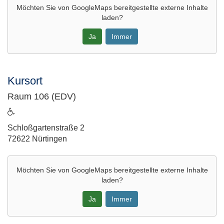
öffnen
Möchten Sie von
GoogleMaps
bereitgestellte externe Inhalte
laden?
Ja
Immer
Google-
Maps
Kursort
Karte
Raum 106 (EDV)
von
Raum
ist
103
barrierefrei
Adresse:
Schloßgartenstraße 2
in
72622 Nürtingen
neuem
Fenster
öffnen
Möchten Sie von
GoogleMaps
bereitgestellte externe Inhalte
laden?
Ja
Immer