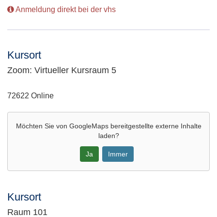
Anmeldung direkt bei der vhs
Kursort
Zoom: Virtueller Kursraum 5
Adresse:
72622 Online
Möchten Sie von
GoogleMaps
bereitgestellte externe Inhalte
laden?
Ja
Immer
Google-
Maps
Kursort
Karte
Raum 101
von