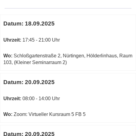
Google-
Maps
Karte
Termine
von
Datum:
18.09.2025
zum
Raum
diesen
106
Kurs
Uhrzeit:
17:45 - 21:00 Uhr
(EDV)
in
neuem
Wo:
Schloßgartenstraße 2, Nürtingen, Hölderlinhaus, Raum
Fenster
103, (Kleiner Seminarraum 2)
öffnen
Datum:
20.09.2025
Uhrzeit:
08:00 - 14:00 Uhr
Wo:
Zoom: Virtueller Kursraum 5 FB 5
Datum:
20.09.2025