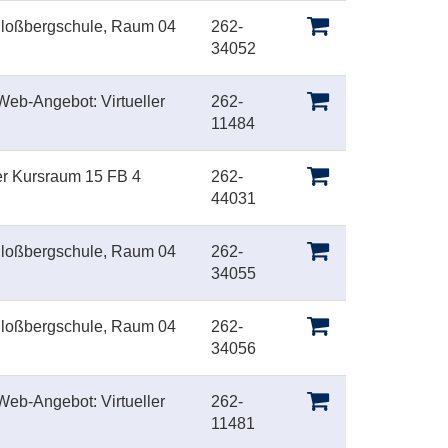
hloßbergschule, Raum 04
262-
34052
eb-Angebot: Virtueller
262-
11484
er Kursraum 15 FB 4
262-
44031
hloßbergschule, Raum 04
262-
34055
hloßbergschule, Raum 04
262-
34056
eb-Angebot: Virtueller
262-
11481