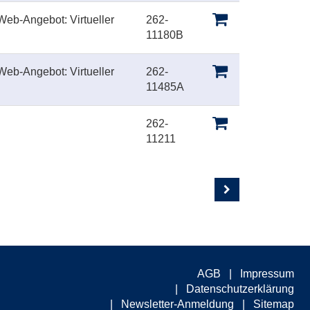
eb-Angebot: Virtueller
262-
11180B
eb-Angebot: Virtueller
262-
11485A
262-
11211
AGB
Impressum
Datenschutzerklärung
Newsletter-Anmeldung
Sitemap