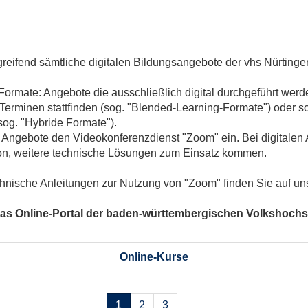
reifend sämtliche digitalen Bildungsangebote der vhs Nürtingen
Formate: Angebote die ausschließlich digital durchgeführt werd
minen stattfinden (sog. "Blended-Learning-Formate") oder solc
g. "Hybride Formate").
en Angebote den Videokonferenzdienst "Zoom" ein. Bei digitalen
ion, weitere technische Lösungen zum Einsatz kommen.
echnische Anleitungen zur Nutzung von "Zoom" finden Sie auf u
s Online-Portal der baden-württembergischen Volkshochs
Online-Kurse
Seiten
1
2
3