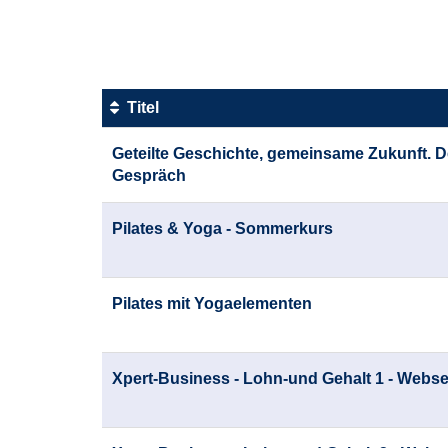
1
von
3
Titel
Kursübersicht.
Geteilte Geschichte, gemeinsame Zukunft. D
Tabellenüberschriften
Gespräch
können
sortiert
werden.
Pilates & Yoga - Sommerkurs
Pilates mit Yogaelementen
Xpert-Business - Lohn-und Gehalt 1 - Webs