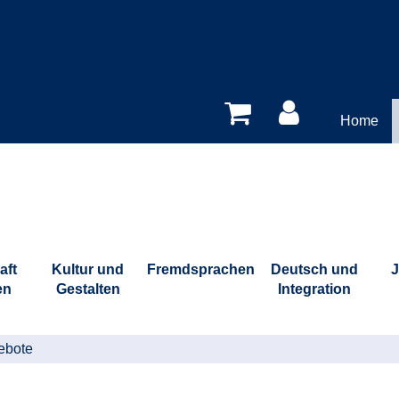
Home
aft
Kultur und
Fremdsprachen
Deutsch und
J
en
Gestalten
Integration
ebote