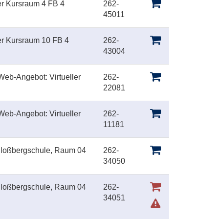
er Kursraum 4 FB 4
262-
45011
er Kursraum 10 FB 4
262-
43004
eb-Angebot: Virtueller
262-
22081
eb-Angebot: Virtueller
262-
11181
hloßbergschule, Raum 04
262-
34050
hloßbergschule, Raum 04
262-
34051