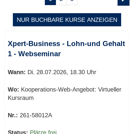
1
blättern
von
NUR BUCHBARE
KURSE ANZEIGEN
3
Kursübersicht.
Xpert-Business - Lohn-und Gehalt
Tabellenüberschriften
können
1 - Webseminar
sortiert
werden.
Wann:
Di.
28.07.2026, 18.30 Uhr
Wo:
Kooperations-Web-Angebot: Virtueller
Kursraum
Nr.:
261-58012A
Status:
Plätze frei