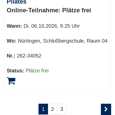
Pilates
Online-Teilnahme:
Plätze frei
Wann:
Di.
06.10.2026, 9.25 Uhr
Wo:
Nürtingen, Schloßbergschule, Raum 04
Nr.:
262-34052
Status:
Plätze frei
Seite
Seiten
1
2
3
1
blättern