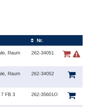
Nr.
Kursstatus
ule, Raum
262-34051
ule, Raum
262-34052
 7 FB 3
262-35601O