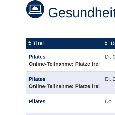
Gesundheit
Titel
D
Kursübersicht.
Pilates
Di.
0
Tabellenüberschriften
Online-Teilnahme:
Plätze frei
können
sortiert
Pilates
Di.
0
werden.
Online-Teilnahme:
Plätze frei
Pilates
Do.