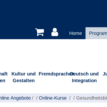
Home
Progra
haft
Kultur und
Fremdsprachen
Deutsch und
J
en
Gestalten
Integration
nline Angebote
/
Online-Kurse
/
Gesundheitsbi