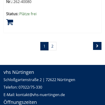
Nr.:
262-40080
Status:
Plätze frei
Seite
Seiten
1
2
1
blättern
von
2
vhs Nürtingen
Schloßgartenstraße 2 | 72622 Nürtingen
Telefon:
07022/75-330
E-Mail:
kontakt
@vhs-nuertingen.de
Öffnungszeiten