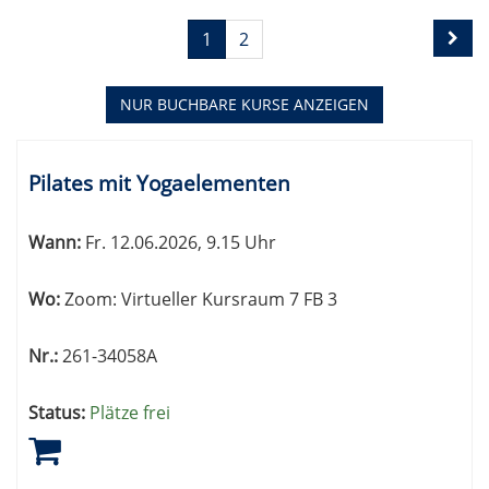
Seite
Seiten
1
2
1
blättern
von
2
NUR BUCHBARE
KURSE ANZEIGEN
Kursübersicht.
Tabellenüberschriften
Pilates mit Yogaelementen
können
sortiert
Wann:
Fr.
12.06.2026, 9.15 Uhr
werden.
Wo:
Zoom: Virtueller Kursraum 7 FB 3
Nr.:
261-34058A
Status:
Plätze frei