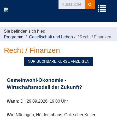
Kurse
Menü
suchen
aufklappe
Sie befinden sich hier:
Programm
Gesellschaft und Leben
/
Recht / Finanzen
Recht / Finanzen
NUR BUCHBARE
KURSE ANZEIGEN
Kursübersicht.
Tabellenüberschriften
Gemeinwohl-Ökonomie -
können
Wirtschaftsmodell der Zukunft?
sortiert
werden.
Wann:
Di.
29.09.2026, 19.00 Uhr
Wo:
Nürtingen, Hölderlinhaus, Gok´scher Keller