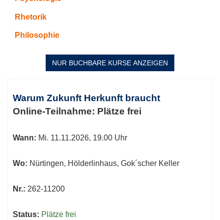
Rhetorik
Philosophie
NUR BUCHBARE
KURSE ANZEIGEN
Kursübersicht.
Tabellenüberschriften
Warum Zukunft Herkunft braucht
können
Online-Teilnahme:
Plätze frei
sortiert
werden.
Wann:
Mi.
11.11.2026, 19.00 Uhr
Wo:
Nürtingen, Hölderlinhaus, Gok´scher Keller
Nr.:
262-11200
Status:
Plätze frei