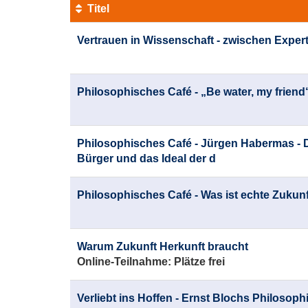
Titel
Kursübersicht.
Vertrauen in Wissenschaft - zwischen Exper
Tabellenüberschriften
können
sortiert
werden.
Philosophisches Café - „Be water, my friend
Philosophisches Café - Jürgen Habermas -
Bürger und das Ideal der d
Philosophisches Café - Was ist echte Zukun
Warum Zukunft Herkunft braucht
Online-Teilnahme:
Plätze frei
Verliebt ins Hoffen - Ernst Blochs Philosoph