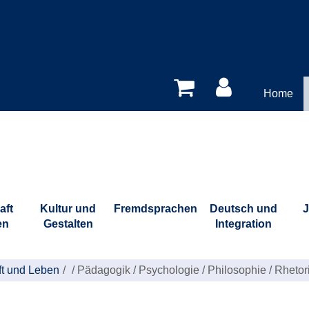
Home
aft
Kultur und
Fremdsprachen
Deutsch und
J
en
Gestalten
Integration
ft und Leben
/
Pädagogik / Psychologie / Philosophie / Rhetor