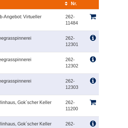
Nr.
Kursstatus
-Angebot: Virtueller
262-
11484
eegrasspinnerei
262-
12301
eegrasspinnerei
262-
12302
eegrasspinnerei
262-
12303
linhaus, Gok´scher Keller
262-
11200
linhaus, Gok´scher Keller
262-