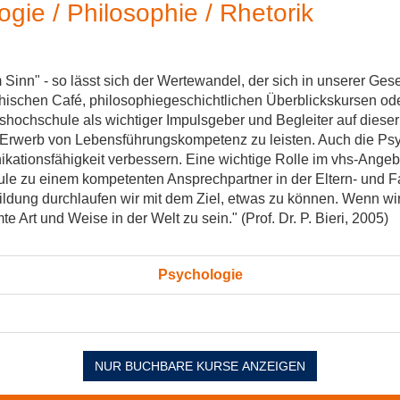
gie / Philosophie / Rhetorik
inn" - so lässt sich der Wertewandel, der sich in unserer Gesells
ischen Café, philosophiegeschichtlichen Überblickskursen o
kshochschule als wichtiger Impulsgeber und Begleiter auf dieser
 Erwerb von Lebensführungskompetenz zu leisten. Auch die Psy
ikationsfähigkeit verbessern. Eine wichtige Rolle im vhs-Ange
e zu einem kompetenten Ansprechpartner in der Eltern- und Fa
ldung durchlaufen wir mit dem Ziel, etwas zu können. Wenn wir
 Art und Weise in der Welt zu sein." (Prof. Dr. P. Bieri, 2005)
Psychologie
NUR BUCHBARE
KURSE ANZEIGEN