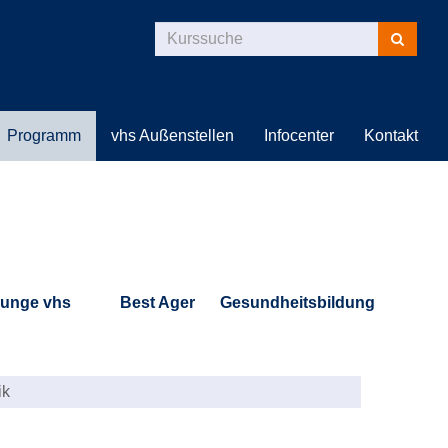
Kurse
suchen
Programm
vhs Außenstellen
Infocenter
Kontakt
unge vhs
Best Ager
Gesundheitsbildung
ik