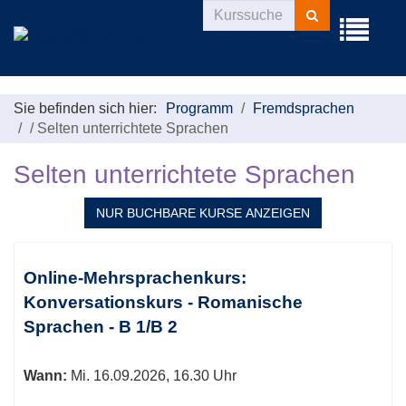
Kurse
Menü
suchen
aufklappe
Sie befinden sich hier:
Programm
Fremdsprachen
/
Selten unterrichtete Sprachen
Selten unterrichtete Sprachen
NUR BUCHBARE
KURSE ANZEIGEN
Kursübersicht.
Tabellenüberschriften
Online-Mehrsprachenkurs:
können
Konversationskurs - Romanische
sortiert
Sprachen - B 1/B 2
werden.
Wann:
Mi.
16.09.2026, 16.30 Uhr