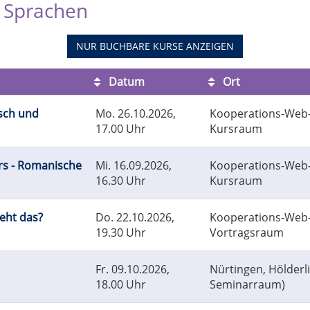
e Sprachen
NUR BUCHBARE
KURSE ANZEIGEN
Datum
Ort
isch und
Mo.
26.10.2026,
Kooperations-Web-A
17.00 Uhr
Kursraum
rs - Romanische
Mi.
16.09.2026,
Kooperations-Web-A
16.30 Uhr
Kursraum
geht das?
Do.
22.10.2026,
Kooperations-Web-A
19.30 Uhr
Vortragsraum
Fr.
09.10.2026,
Nürtingen, Hölder
18.00 Uhr
Seminarraum)