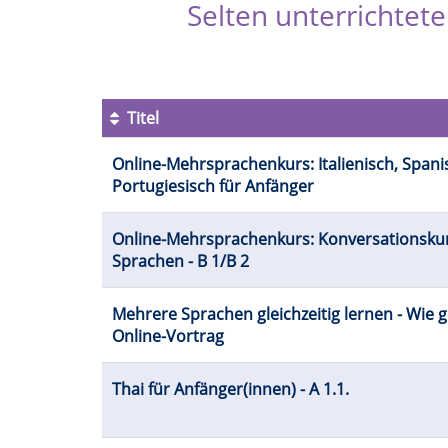
Selten unterrichtet
Titel
Kursübersicht.
Online-Mehrsprachenkurs: Italienisch, Span
Tabellenüberschriften
Portugiesisch für Anfänger
können
sortiert
werden.
Online-Mehrsprachenkurs: Konversationsku
Sprachen - B 1/B 2
Mehrere Sprachen gleichzeitig lernen - Wie 
Online-Vortrag
Thai für Anfänger(innen) - A 1.1.