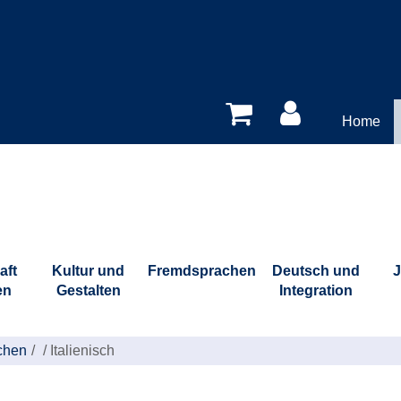
Home
aft
Kultur und
Fremdsprachen
Deutsch und
J
en
Gestalten
Integration
chen
/
Italienisch