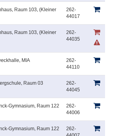
inhaus, Raum 103, (Kleiner
262-
44017
inhaus, Raum 103, (Kleiner
262-
44035
eckhalle, MIA
262-
44110
bergschule, Raum 03
262-
44045
anck-Gymnasium, Raum 122
262-
44006
anck-Gymnasium, Raum 122
262-
44007