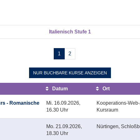
Italienisch Stufe 1
Seiten
1
2
blättern
NUR BUCHBARE
KURSE ANZEIGEN
Datum
Ort
rs - Romanische
Mi.
16.09.2026,
Kooperations-Web-A
16.30 Uhr
Kursraum
Mo.
21.09.2026,
Nürtingen, Schloß
18.30 Uhr