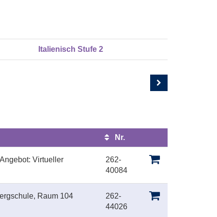
Italienisch Stufe 2
Nr.
Kursstatus
ngebot: Virtueller
262-
40084
bergschule, Raum 104
262-
44026