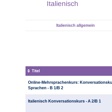
Italienisch
Italienisch allgemein
Seite
1
von
2
Titel
Kursübersicht.
Online-Mehrsprachenkurs: Konversationsku
Tabellenüberschriften
Sprachen - B 1/B 2
können
sortiert
werden.
Italienisch Konversationskurs - A 2/B 1