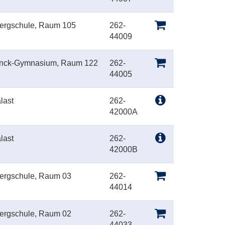
bergschule, Raum 105
262-
44009
anck-Gymnasium, Raum 122
262-
44005
last
262-
42000A
last
262-
42000B
bergschule, Raum 03
262-
44014
bergschule, Raum 02
262-
44033