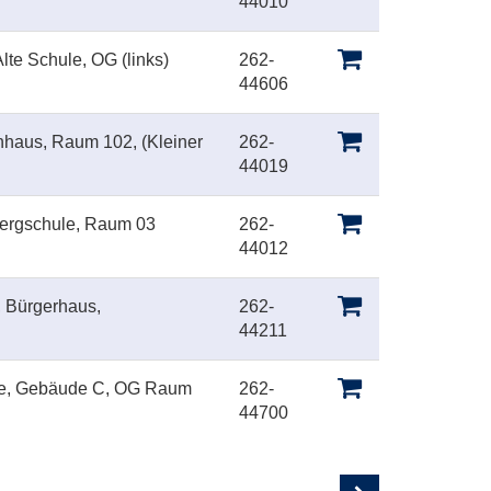
44010
lte Schule, OG (links)
262-
44606
inhaus, Raum 102, (Kleiner
262-
44019
bergschule, Raum 03
262-
44012
, Bürgerhaus,
262-
44211
le, Gebäude C, OG Raum
262-
44700