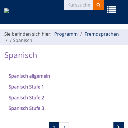
Kurse
Menü
suchen
aufklapp
Sie befinden sich hier:
Programm
Fremdsprachen
/
Spanisch
Spanisch
Spanisch allgemein
Spanisch Stufe 1
Spanisch Stufe 2
Spanisch Stufe 3
Seite
Seiten
1
2