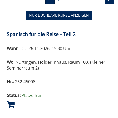
1
blättern
von
2
NUR BUCHBARE
KURSE ANZEIGEN
Kursübersicht.
Tabellenüberschriften
Spanisch für die Reise - Teil 2
können
sortiert
Wann:
Do.
26.11.2026, 15.30 Uhr
werden.
Wo:
Nürtingen, Hölderlinhaus, Raum 103, (Kleiner
Seminarraum 2)
Nr.:
262-45008
Status:
Plätze frei