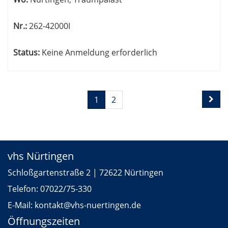
Nr.:
262-42000I
Status:
Keine Anmeldung erforderlich
Seite
Seiten
1
2
1
blättern
von
2
vhs Nürtingen
Schloßgartenstraße 2 | 72622 Nürtingen
Telefon:
07022/75-330
E-Mail:
kontakt
@vhs-nuertingen.de
Öffnungszeiten