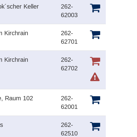
ok´scher Keller
262-
62003
m Kirchrain
262-
62701
m Kirchrain
262-
62702
le, Raum 102
262-
62001
us
262-
62510