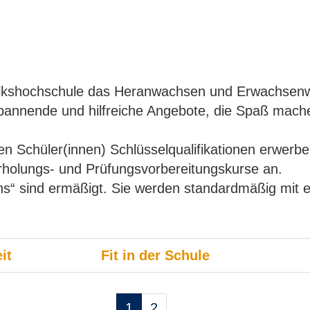
 Volkshochschule das Heranwachsen und Erwachsen
spannende und hilfreiche Angebote, die Spaß mache
nnen Schüler(innen) Schlüsselqualifikationen erwerb
erholungs- und Prüfungsvorbereitungskurse an.
vhs“ sind ermäßigt. Sie werden standardmäßig mit
it
Fit in der Schule
Seiten
1
2