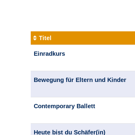
1
von
2
Titel
Kursübersicht.
Einradkurs
Tabellenüberschriften
können
sortiert
Bewegung für Eltern und Kinder
werden.
Contemporary Ballett
Heute bist du Schäfer(in)