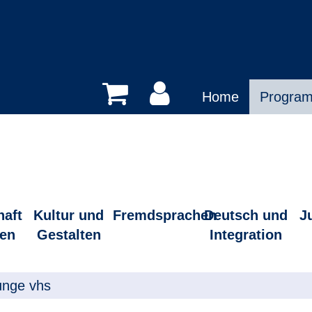
Home
Progra
haft
Kultur und
Fremdsprachen
Deutsch und
J
en
Gestalten
Integration
unge vhs