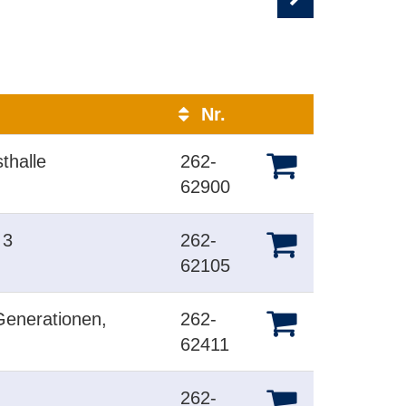
Nr.
Kursstatus
thalle
262-
62900
 3
262-
62105
Generationen,
262-
62411
262-