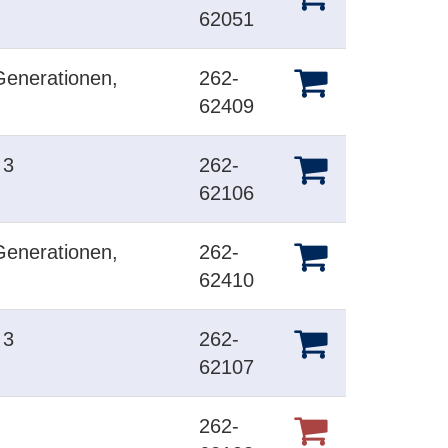
62051
Generationen,
262-
62409
 3
262-
62106
Generationen,
262-
62410
 3
262-
62107
262-