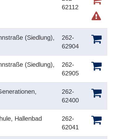
62112
hnstraße (Siedlung),
262-
62904
hnstraße (Siedlung),
262-
62905
Generationen,
262-
62400
hule, Hallenbad
262-
62041