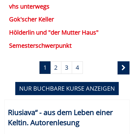
vhs unterwegs
Gok'scher Keller
Hölderlin und "der Mutter Haus"
Semesterschwerpunkt
Seite
Seiten
1
2
3
4
1
blättern
von
NUR BUCHBARE
KURSE ANZEIGEN
4
Kursübersicht.
Riusiava“ - aus dem Leben einer
Tabellenüberschriften
können
Keltin. Autorenlesung
sortiert