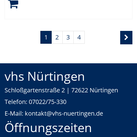
Seite
Seiten
1
2
3
4
1
blättern
von
4
vhs Nürtingen
Schloßgartenstraße 2 | 72622 Nürtingen
Telefon:
07022/75-330
E-Mail:
kontakt
@vhs-nuertingen.de
Öffnungszeiten