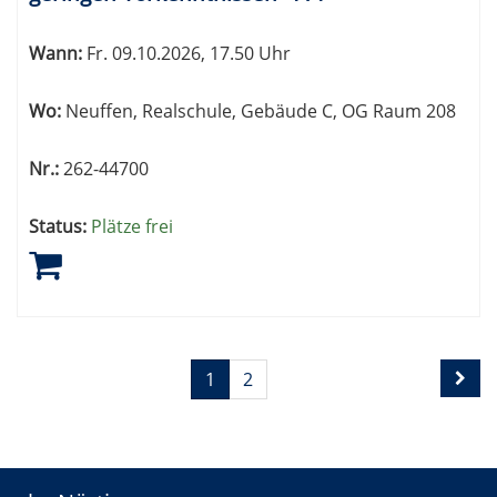
Wann:
Fr.
09.10.2026, 17.50 Uhr
Wo:
Neuffen, Realschule, Gebäude C, OG Raum 208
Nr.:
262-44700
Status:
Plätze frei
Seite
Seiten
1
2
1
blättern
von
2