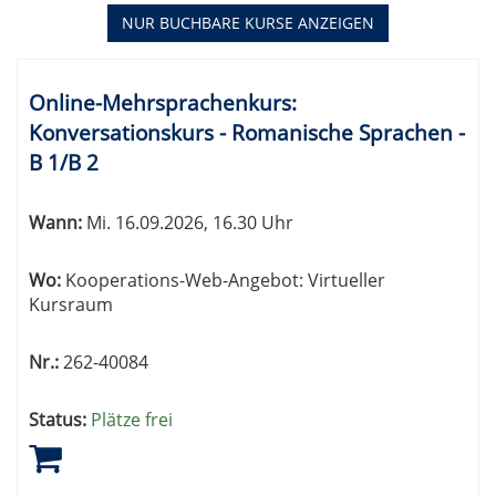
2
NUR BUCHBARE
KURSE ANZEIGEN
Kursübersicht.
Tabellenüberschriften
Online-Mehrsprachenkurs:
können
Konversationskurs - Romanische Sprachen -
sortiert
B 1/B 2
werden.
Wann:
Mi.
16.09.2026, 16.30 Uhr
Wo:
Kooperations-Web-Angebot: Virtueller
Kursraum
Nr.:
262-40084
Status:
Plätze frei