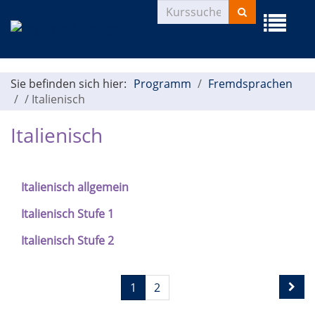
Kurse
Menü
suchen
aufklapp
Sie befinden sich hier:
Programm
Fremdsprachen
/
Italienisch
Italienisch
Italienisch allgemein
Italienisch Stufe 1
Italienisch Stufe 2
Seite
Seiten
1
2
1
blättern
von