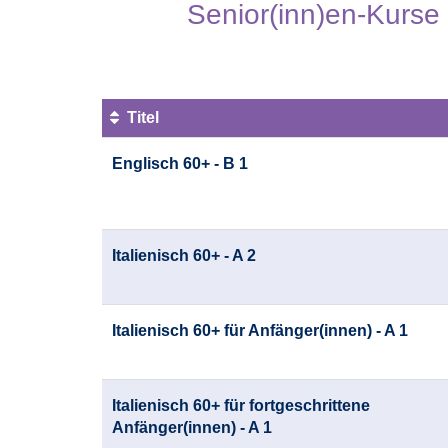
Senior(inn)en-Kurse
Titel
Kursübersicht.
Englisch 60+ - B 1
Tabellenüberschriften
können
sortiert
werden.
Italienisch 60+ - A 2
Italienisch 60+ für Anfänger(innen) - A 1
Italienisch 60+ für fortgeschrittene
Anfänger(innen) - A 1