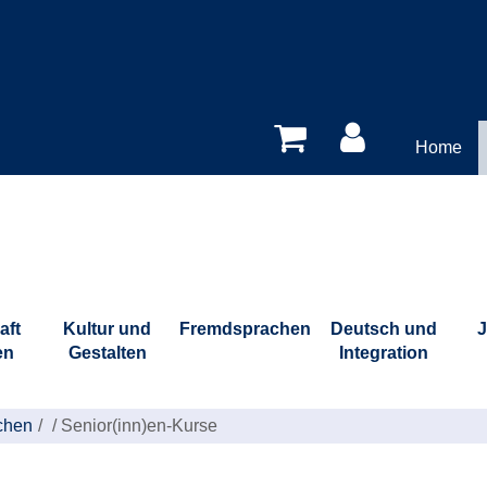
Home
aft
Kultur und
Fremdsprachen
Deutsch und
J
en
Gestalten
Integration
chen
/
Senior(inn)en-Kurse