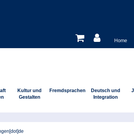
Home
aft
Kultur und
Fremdsprachen
Deutsch und
J
en
Gestalten
Integration
ingen[dot]de