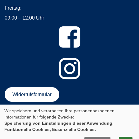
Freitag:
09:00 – 12:00 Uhr
Widerrufsformular
Wir speichern und verarbeiten Ihre personenbezogenen
AGB
Impressum
Datenschutzerklärung
Informationen für folgende Zwecke:
Newsletter-Anmeldung
Sitemap
Speicherung von Einstellungen dieser Anwendung,
Funktionelle Cookies, Essenzielle Cookies.
Cookie Einstellungen