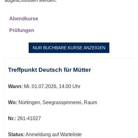
abgeschlossen werden.
Abendkurse
Prüfungen
NUR BUCHBARE
KURSE ANZEIGEN
Kursübersicht.
Tabellenüberschriften
Treffpunkt Deutsch für Mütter
können
sortiert
Wann:
Mi.
01.07.2026, 14.00 Uhr
werden.
Wo:
Nürtingen, Seegrasspinnerei, Raum
Nr.:
261-41027
Status:
Anmeldung auf Warteliste