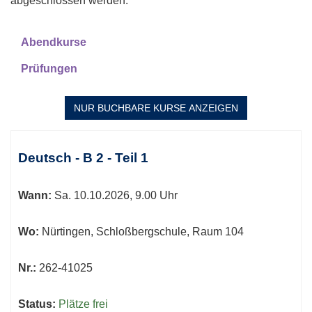
abgeschlossen werden.
Abendkurse
Prüfungen
NUR BUCHBARE
KURSE ANZEIGEN
Kursübersicht.
Tabellenüberschriften
Deutsch - B 2 - Teil 1
können
sortiert
Wann:
Sa.
10.10.2026, 9.00 Uhr
werden.
Wo:
Nürtingen, Schloßbergschule, Raum 104
Nr.:
262-41025
Status:
Plätze frei