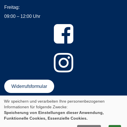
Freitag:
09:00 – 12:00 Uhr
Widerrufsformular
Wir speichern und verarbeiten Ihre personenbezogenen
AGB
Impressum
Datenschutzerklärung
Informationen für folgende Zwecke:
Newsletter-Anmeldung
Sitemap
Speicherung von Einstellungen dieser Anwendung,
Funktionelle Cookies, Essenzielle Cookies.
Cookie Einstellungen