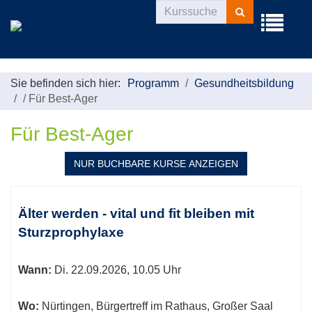
Kurse
Menü
suchen
aufklappe
Sie befinden sich hier:
Programm
Gesundheitsbildung
/
Für Best-Ager
Für Best-Ager
NUR BUCHBARE
KURSE ANZEIGEN
Kursübersicht.
Tabellenüberschriften
Älter werden - vital und fit bleiben mit
können
Sturzprophylaxe
sortiert
werden.
Wann:
Di.
22.09.2026, 10.05 Uhr
Wo:
Nürtingen, Bürgertreff im Rathaus, Großer Saal