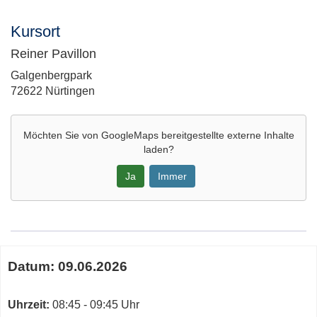
Kursort
Reiner Pavillon
Adresse:
Galgenbergpark
72622 Nürtingen
Möchten Sie von
GoogleMaps
bereitgestellte externe Inhalte
laden?
Ja
Immer
Google-
Maps
Karte
Termine
von
Datum:
09.06.2026
zum
Reiner
diesen
Pavillon
Kurs
Uhrzeit:
08:45 - 09:45 Uhr
in