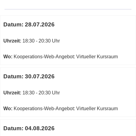
Google-
Maps
Karte
Termine
von
Datum:
28.07.2026
zum
Kooperations-
diesen
Web-
Kurs
Uhrzeit:
18:30 - 20:30 Uhr
Angebot
in
neuem
Wo:
Kooperations-Web-Angebot: Virtueller Kursraum
Fenster
öffnen
Datum:
30.07.2026
Uhrzeit:
18:30 - 20:30 Uhr
Wo:
Kooperations-Web-Angebot: Virtueller Kursraum
Datum:
04.08.2026