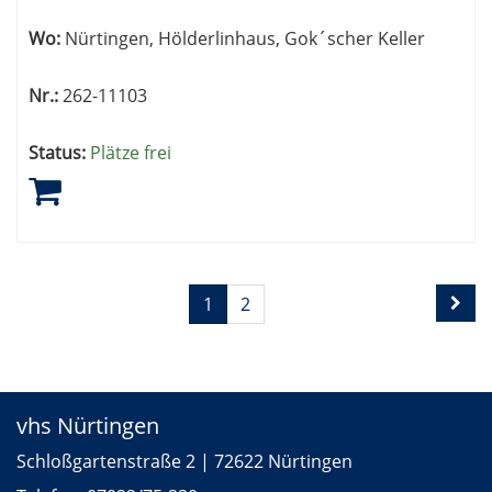
Wo:
Nürtingen, Hölderlinhaus, Gok´scher Keller
Nr.:
262-11103
Status:
Plätze frei
Seite
Seiten
1
2
1
blättern
von
2
vhs Nürtingen
Schloßgartenstraße 2 | 72622 Nürtingen