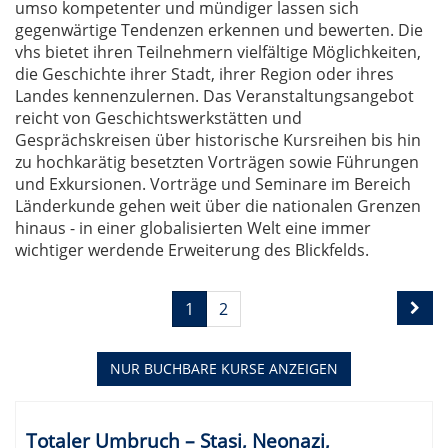
umso kompetenter und mündiger lassen sich
gegenwärtige Tendenzen erkennen und bewerten. Die
vhs bietet ihren Teilnehmern vielfältige Möglichkeiten,
die Geschichte ihrer Stadt, ihrer Region oder ihres
Landes kennenzulernen. Das Veranstaltungsangebot
reicht von Geschichtswerkstätten und
Gesprächskreisen über historische Kursreihen bis hin
zu hochkarätig besetzten Vorträgen sowie Führungen
und Exkursionen. Vorträge und Seminare im Bereich
Länderkunde gehen weit über die nationalen Grenzen
hinaus - in einer globalisierten Welt eine immer
wichtiger werdende Erweiterung des Blickfelds.
Seite
Seiten
1
2
1
blättern
von
2
NUR BUCHBARE
KURSE ANZEIGEN
Kursübersicht.
Tabellenüberschriften
Totaler Umbruch – Stasi, Neonazi,