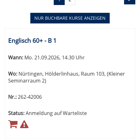
1
blättern
von
2
NUR BUCHBARE
KURSE ANZEIGEN
Kursübersicht.
Tabellenüberschriften
Englisch 60+ - B 1
können
sortiert
Wann:
Mo.
21.09.2026, 14.30 Uhr
werden.
Wo:
Nürtingen, Hölderlinhaus, Raum 103, (Kleiner
Seminarraum 2)
Nr.:
262-42006
Status:
Anmeldung auf Warteliste