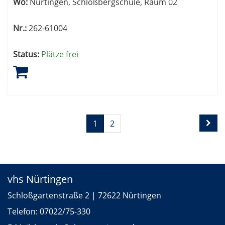
Wo:
Nürtingen, Schloßbergschule, Raum 02
Nr.:
262-61004
Status:
Plätze frei
Seite
Seiten
1
2
1
blättern
von
2
vhs Nürtingen
Schloßgartenstraße 2 | 72622 Nürtingen
Telefon:
07022/75-330