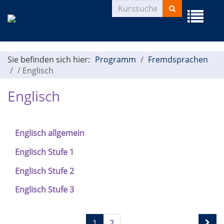
Kurse
Menü
suchen
aufklapp
Sie befinden sich hier:
Programm
Fremdsprachen
/
Englisch
Englisch
Englisch allgemein
Englisch Stufe 1
Englisch Stufe 2
Englisch Stufe 3
Seite
Seiten
1
2