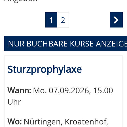
Seite
Seiten
1
2
1
blättern
von
NUR BUCHBARE
KURSE ANZEIG
2
Kursübersicht.
Sturzprophylaxe
Tabellenüberschriften
können
Wann:
Mo.
07.09.2026, 15.00
sortiert
Uhr
werden.
Wo:
Nürtingen, Kroatenhof,