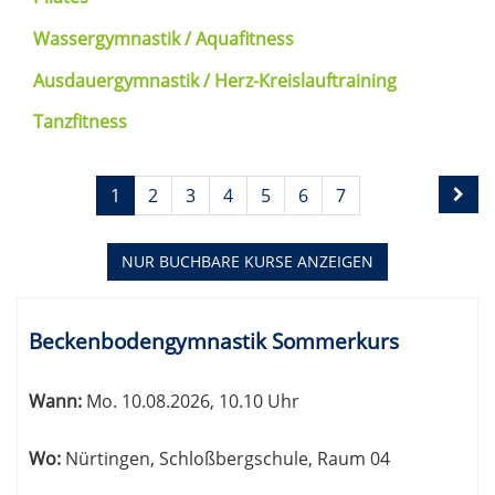
Wassergymnastik / Aquafitness
Ausdauergymnastik / Herz-Kreislauftraining
Tanzfitness
Seite
Seiten
1
2
3
4
5
6
7
1
blättern
von
8
NUR BUCHBARE
KURSE ANZEIGEN
Kursübersicht.
Tabellenüberschriften
Beckenbodengymnastik Sommerkurs
können
sortiert
Wann:
Mo.
10.08.2026, 10.10 Uhr
werden.
Wo:
Nürtingen, Schloßbergschule, Raum 04