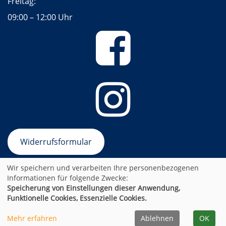
Freitag:
09:00 – 12:00 Uhr
Widerrufsformular
Wir speichern und verarbeiten Ihre personenbezogenen
AGB
Impressum
Datenschutzerklärung
Informationen für folgende Zwecke:
Newsletter-Anmeldung
Sitemap
Speicherung von Einstellungen dieser Anwendung,
Funktionelle Cookies, Essenzielle Cookies.
Cookie Einstellungen
A
Kontrast
Ansicht
A
A
Mehr erfahren
Ablehnen
OK