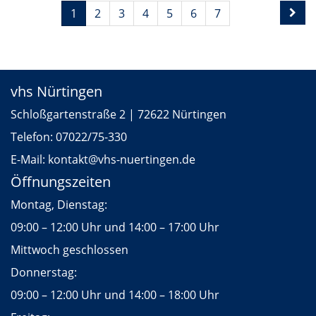
Seite
Seiten
1
2
3
4
5
6
7
1
blättern
von
8
vhs Nürtingen
Schloßgartenstraße 2 | 72622 Nürtingen
Telefon:
07022/75-330
E-Mail:
kontakt
@vhs-nuertingen.de
Öffnungszeiten
Montag, Dienstag:
09:00 – 12:00 Uhr und 14:00 – 17:00 Uhr
Mittwoch geschlossen
Donnerstag:
09:00 – 12:00 Uhr und 14:00 – 18:00 Uhr